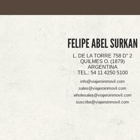
FELIPE ABEL SURKAN
L. DE LA TORRE 758 D° 2
QUILMES O. (1879)
ARGENTINA
TEL.: 54 11 4250 5100
info@viajeroinmovil.com
sales@viajeroinmovil.com
wholesales@viajeroinmovil.com
suscribe@viajeroinmovil.com