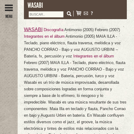
WASABI
MENU
WASABI
Discografía
Antimonio
(2005)
Febrero
(2007)
Integrantes en el álbum
Antimonio
(2005) MAIA ILLA -
Teclado, piano eléctrico, flauta traversa, melódica y voz
PANCHO CORRAO - Bajo y voz AUGUSTO URBINI –
Batería, fx, percusión y voz
Integrantes en el álbum
Febrero
(2007) MAIA ILLA - Teclado, piano eléctrico, flauta
traversa, melódica y voz PANCHO CORRAO - Bajo y voz
AUGUSTO URBINI - Batería, percusión, turco y voz
Wasabi es un trío de música improvisada, desarrollada
sobre composiciones logradas en forma conjunta y
siempre a base de lo efímero, lo riesgoso y lo
impredecible. Wasabi es una música resultante de sus tres
componentes: Maia Illa en teclado y flauta, Pancho Corrao
en bajo y Augusto Urbini en batería. En Wasabi confluyen
estilos diversos como el jazz, el groove, la música
electrónica y tintes de estilos más relacionados con la