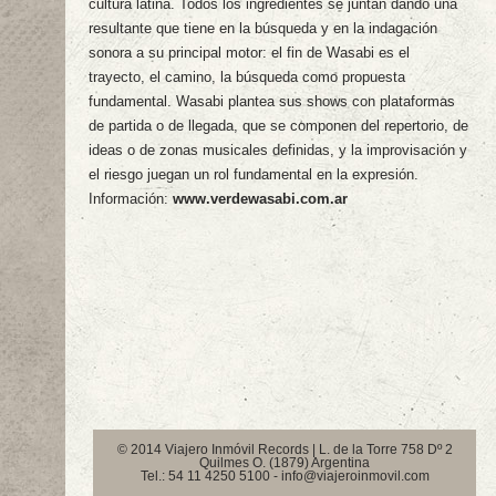
cultura latina. Todos los ingredientes se juntan dando una
resultante que tiene en la búsqueda y en la indagación
sonora a su principal motor: el fin de Wasabi es el
trayecto, el camino, la búsqueda como propuesta
fundamental. Wasabi plantea sus shows con plataformas
de partida o de llegada, que se componen del repertorio, de
ideas o de zonas musicales definidas, y la improvisación y
el riesgo juegan un rol fundamental en la expresión.
Información:
www.verdewasabi.com.ar
© 2014 Viajero Inmóvil Records | L. de la Torre 758 Dº 2
Quilmes O. (1879) Argentina
Tel.: 54 11 4250 5100 - info@viajeroinmovil.com