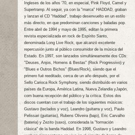
Ingleses de los años '70, en especial, Pink Floyd, Camel y
Supertramp. Al seguir, ya con la "rnarca" HADDAD, graban
y lanzan el CD "Haddad", trabajo desenvuelto en un estilo
más directo, en que predominan canciones y baladas pop.
Entre abril de 1994 y mayo de 1995, editan la primera
revista especializada en rock de Espírito Santo,
denominada Long Live Rock, que alcanzó excelente
repercusión junto al público consumidor de la música del
Estado. En 1997, son lanzados simultáneamente dos CDs:
"Deuses, Anjos, Homens & Bestas" (Rock Progressivo) y
"Blues e Outros Bichos" (Blues/Rock), siendo que el
primero fué reeditado, cerca de un año después, por el
Sello Carioca Rock Symphony, siendo distribuído en varios
países da Europa, América Latina, Nueva Zelandia yJapón,
corn buena recepción del público y la crítica. Estos dos
discos cuentan con el trabajo de los siguientes músicos:
Gustavo (teclados y voz), Leandro (guitarra y voz), Paulo
Pelissari (guitarras), Rubens Oliveira (bajo), Eric Carvalho
(bateria) y Zezito (saxo), considerada la "formación
clásica" de la banda Haddad. En 1998, Gustavo y Leandro