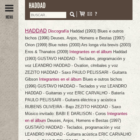
HADDAD
MENU
HADDAD
Discografía
Haddad
(1993)
Blues e outros
bichos
(1996)
Deuses, Anjos, Homens e Bestas
(1997)
Orion
(1999)
Blue notes
(2000)
Ars longa vita brevis
(2003)
Eros & Thanatos
(2009)
Integrantes en el álbum
Haddad
(1993) GUSTAVO HADDAD - Teclados, programación y
voz LEANDRO HADDAD - Ovation, cimbales y voz
ZEZITO HADDAD - Saxo PAULO PELISSARI - Guitarra
Gibson
Integrantes en el álbum
Blues e outros bichos
(1996) GUSTAVO HADDAD - Teclados y voz LEANDRO
HADDAD - Guitarras y voz ERIC CARVALHO - Batería
PAULO PELISSARI - Guitarra eléctrica y acústica
RUBENS OLIVEIRA - Bajo ZEZITO HADDAD - Saxo
Músico invitado: BABI E DARLISON - Coros
Integrantes
en el álbum
Deuses, Anjos, Homens e Bestas
(1997)
GUSTAVO HADDAD - Teclados, programación y voz
LEANDRO HADDAD - Guitarra acústica ERIC CARVALHO