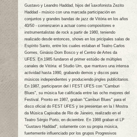
Gustavo y Leandro Haddad, hijos del saxofonista Zezito
Haddad - músico con una marcada participación en
conjuntos y grandes bandas de jazz de Vitória en los años
40/50 - comenzaron a actuar como compositores e
instrumentalistas de rock a partir de 1980, teniendo
realizado desde entonces, shows en los pricipales salas de
Espírito Santo, entre los cuales estaban el Teatro Carlos
Gomes, Ginásio Dom Bosco y el Centro de Artes da
UFES. En 1985 fundaron el primer estúdio de múltiples
canales de Vitória: el Studio Um, que mantuvo una intensa
actividad hasta 1990, grabando demos y discos para
músicos independientes y produciendo jingles publicitarios.
En 1987, participaron del I FEST UFES con "Camburi
Blues", su música fue calificada entre las ocho mejores del
Festival. Pronto en 1987, graban "Camburi Blues" para el
disco oficial do FEST UFES y se presentan en la I Mostra
da Música Capixaba de Rio de Janeiro, realizado en el
Teatro Sérgio Porto, en diciembre. En 1988 graban el LP
"Gustavo Haddad", solamente con su propia música,
fuertemente influenciado por los grupos Progresivos