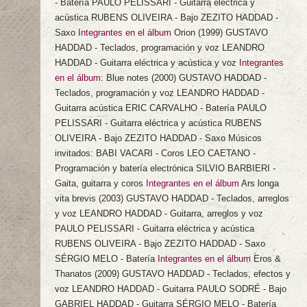
- Batería PAULO PELISSARI - Guitarra eléctrica y
acústica RUBENS OLIVEIRA - Bajo ZEZITO HADDAD -
Saxo
Integrantes en el álbum
Orion
(1999) GUSTAVO
HADDAD - Teclados, programación y voz LEANDRO
HADDAD - Guitarra eléctrica y acústica y voz
Integrantes
en el álbum:
Blue notes
(2000) GUSTAVO HADDAD -
Teclados, programación y voz LEANDRO HADDAD -
Guitarra acústica ERIC CARVALHO - Batería PAULO
PELISSARI - Guitarra eléctrica y acústica RUBENS
OLIVEIRA - Bajo ZEZITO HADDAD - Saxo Músicos
invitados: BABI VACARI - Coros LEO CAETANO -
Programación y batería electrónica SILVIO BARBIERI -
Gaita, guitarra y coros
Integrantes en el álbum
Ars longa
vita brevis
(2003) GUSTAVO HADDAD - Teclados, arreglos
y voz LEANDRO HADDAD - Guitarra, arreglos y voz
PAULO PELISSARI - Guitarra eléctrica y acústica
RUBENS OLIVEIRA - Bajo ZEZITO HADDAD - Saxo
SÉRGIO MELO - Batería
Integrantes en el álbum
Eros &
Thanatos
(2009) GUSTAVO HADDAD - Teclados, efectos y
voz LEANDRO HADDAD - Guitarra PAULO SODRÉ - Bajo
GABRIEL HADDAD - Guitarra SÉRGIO MELO - Batería